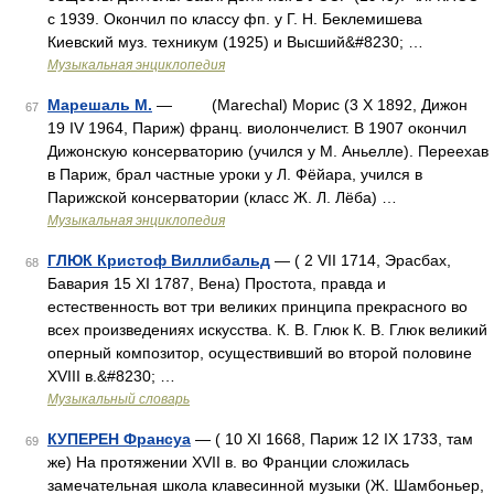
с 1939. Окончил по классу фп. у Г. Н. Беклемишева
Киевский муз. техникум (1925) и Высший&#8230; …
Музыкальная энциклопедия
Марешаль М.
— (Marechal) Морис (3 X 1892, Дижон
67
19 IV 1964, Париж) франц. виолончелист. В 1907 окончил
Дижонскую консерваторию (учился у М. Аньелле). Переехав
в Париж, брал частные уроки у Л. Фёйара, учился в
Парижской консерватории (класс Ж. Л. Лёба) …
Музыкальная энциклопедия
ГЛЮК Кристоф Виллибальд
— ( 2 VII 1714, Эрасбах,
68
Бавария 15 XI 1787, Вена) Простота, правда и
естественность вот три великих принципа прекрасного во
всех произведениях искусства. К. В. Глюк К. В. Глюк великий
оперный композитор, осуществивший во второй половине
XVIII в.&#8230; …
Музыкальный словарь
КУПЕРЕН Франсуа
— ( 10 XI 1668, Париж 12 IX 1733, там
69
же) На протяжении XVII в. во Франции сложилась
замечательная школа клавесинной музыки (Ж. Шамбоньер,