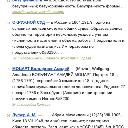
безупре́чность
— и, ж. Свойство по знач. прил.
63
безупречный; безукоризненность. Безупречность формы …
Малый академический словарь
ОКРУЖНОЙ СУД
— в России в 1864.1917гг. одно из
64
основных звеньев системы общих судов. Образовывались
обычно на территории нескольких уездов с учетом
численности населения и объема работы. Председатели и
члены судов назначались Императором по
представлению&#8230; …
Энциклопедический словарь экономики и права
МОЦАРТ Вольфганг Амадей
— (Mozart, Wolfgang
65
Amadeus) ВОЛЬФГАНГ АМАДЕЙ МОЦАРТ. Портрет 18 в.
(1756 1791), европейский композитор 18 в., один из
величайших музыкальных гениев человечества. Родился 27
января 1756 в Зальцбурге (Австрия) и при крещении
получил имена Иоганн&#8230; …
Энциклопедия Кольера
Луфер А. М.
— Абрам Михайлович (12(25) VIII 1905,
66
Киев 13 VII 1948, там же) сов. пианист, педагог, муз.
обществ. деятель. Засл. деят. иск в УССР (1945). Чл. КПСС