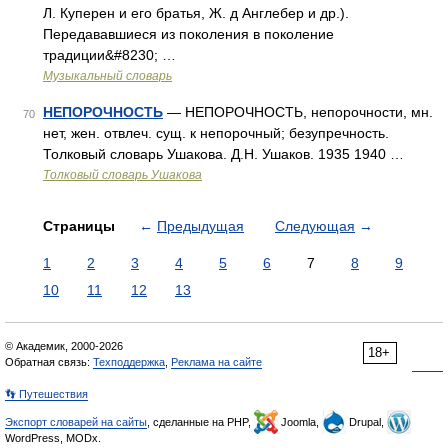
Л. Куперен и его братья, Ж. д Англебер и др.).
Передававшиеся из поколения в поколение
традиции&#8230; …
Музыкальный словарь
НЕПОРОЧНОСТЬ
— НЕПОРОЧНОСТЬ, непорочности, мн.
70
нет, жен. отвлеч. сущ. к непорочный; безупречность.
Толковый словарь Ушакова. Д.Н. Ушаков. 1935 1940 …
Толковый словарь Ушакова
Страницы
←
Предыдущая
Следующая
→
1
2
3
4
5
6
7
8
9
10
11
12
13
© Академик, 2000-2026
18+
Обратная связь:
Техподдержка
,
Реклама на сайте
👣 Путешествия
Экспорт словарей на сайты
, сделанные на PHP,
Joomla,
Drupal,
WordPress, MODx.