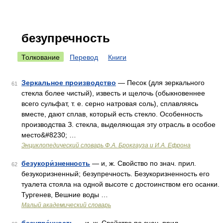
безупречность
Толкование
Перевод
Книги
Зеркальное производство
— Песок (для зеркального
61
стекла более чистый), известь и щелочь (обыкновеннее
всего сульфат, т. е. серно натровая соль), сплавляясь
вместе, дают сплав, который есть стекло. Особенность
производства З. стекла, выделяющая эту отрасль в особое
место&#8230; …
Энциклопедический словарь Ф.А. Брокгауза и И.А. Ефрона
безукори́зненность
— и, ж. Свойство по знач. прил.
62
безукоризненный; безупречность. Безукоризненность его
туалета стояла на одной высоте с достоинством его осанки.
Тургенев, Вешние воды …
Малый академический словарь